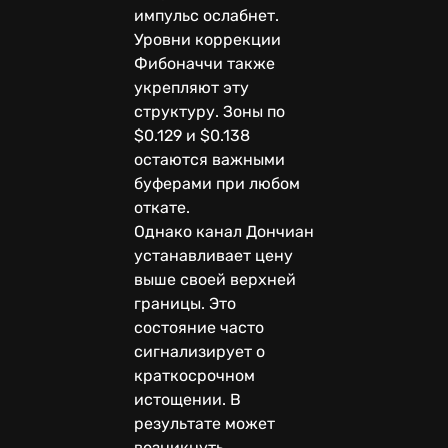
импульс ослабнет.
Уровни коррекции
Фибоначчи также
укрепляют эту
структуру. Зоны по
$0.129 и $0.138
остаются важными
буферами при любом
откате.
Однако канал Дончиан
устанавливает цену
выше своей верхней
границы. Это
состояние часто
сигнализирует о
краткосрочном
истощении. В
результате может
возникнуть