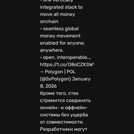
integrated stack to
move all money
onchain
• seamless global
money movement
enabled for anyone,
anywhere.
• open, interoperable,…
https://t.co/O8oCZKSWVh
— Polygon | POL
(@0xPolygon) January
8, 2026
Кроме того, стек
стремится соединять
ончейн- и оффчейн-
системы без ущерба
от совместимости.
Разработчики могут