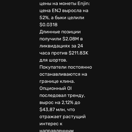
цены на монеты Enjin:
цена ENJ выросла на
52%, а быки целили
$0.0318
Длинные позиции
получили $2.08M в
ликвидациях за 24
часа против $211.83K
для шортов.
Покупатели постоянно
останавливаются на
границе клина.
Опционный OI
последовал тренду,
вырос на 2,12% до
$43,87 млн, что
отражает растущий
интерес к
направленным