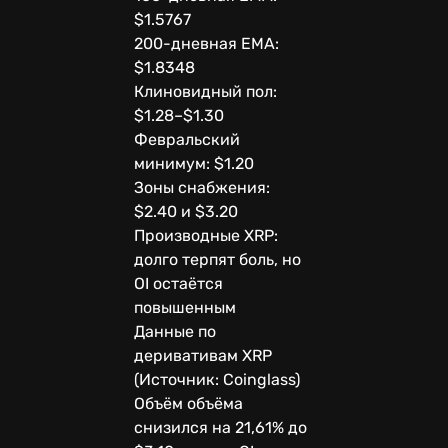
$1.5767
200-дневная EMA:
$1.8348
Клиновидный пол:
$1.28–$1.30
Февральский
минимум: $1.20
Зоны снабжения:
$2.40 и $3.20
Производные XRP:
долго терпят боль, но
OI остаётся
повышенным
Данные по
деривативам XRP
(Источник: Coinglass)
Объём объёма
снизился на 21,61% до