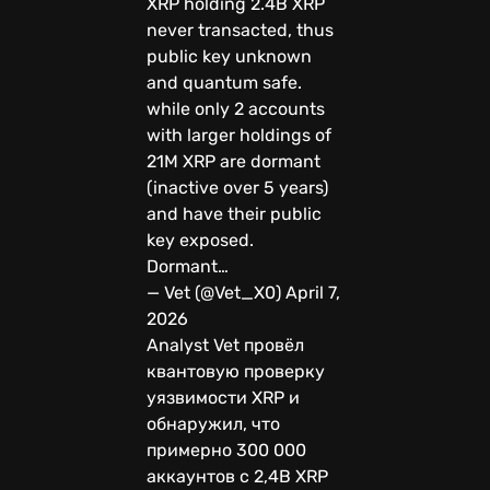
XRP holding 2.4B XRP
never transacted, thus
public key unknown
and quantum safe.
while only 2 accounts
with larger holdings of
21M XRP are dormant
(inactive over 5 years)
and have their public
key exposed.
Dormant…
— Vet (@Vet_X0) April 7,
2026
Analyst Vet провёл
квантовую проверку
уязвимости XRP и
обнаружил, что
примерно 300 000
аккаунтов с 2,4B XRP