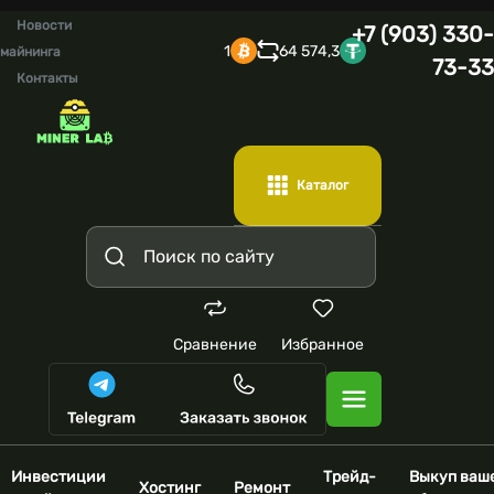
Новости
+7 (903) 330-
1
64 574,3
майнинга
73-33
Контакты
Каталог
Сравнение
Избранное
Инвестиции
Трейд-
Выкуп ваш
Хостинг
Ремонт