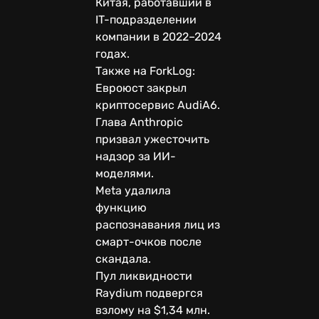
Китая, работавший в
IT-подразделении
компании в 2022–2024
годах.
Также на ForkLog:
Евроюст закрыл
криптосервис AudiA6.
Глава Anthropic
призвал ужесточить
надзор за ИИ-
моделями.
Meta удалила
функцию
распознавания лиц из
смарт-очков после
скандала.
Пул ликвидности
Raydium подвергся
взлому на $1,34 млн.