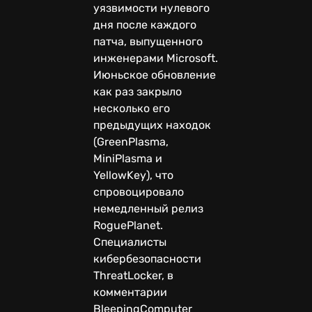
уязвимости нулевого
дня после каждого
патча, выпущенного
инженерами Microsoft.
Июньское обновление
как раз закрыло
несколько его
предыдущих находок
(GreenPlasma,
MiniPlasma и
YellowKey), что
спровоцировало
немедленный релиз
RoguePlanet.
Специалисты
кибербезопасности
ThreatLocker, в
комментарии
BleepingComputer