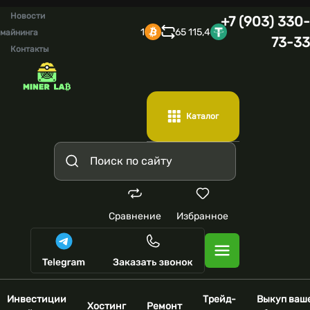
Новости
+7 (903) 330-
1
65 115,4
майнинга
73-33
Контакты
Каталог
Сравнение
Избранное
Инвестиции
Трейд-
Выкуп ваш
Хостинг
Ремонт