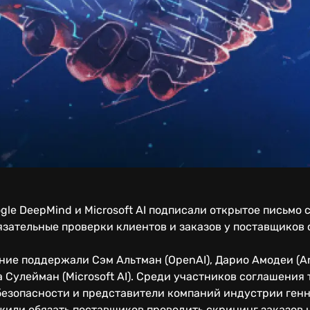
ogle DeepMind и Microsoft AI подписали открытое письмо
зательные проверки клиентов и заказов у поставщиков 
ие поддержали Сэм Альтман (OpenAI), Дарио Амодеи (An
а Сулейман (Microsoft AI). Среди участников соглашения
безопасности и представители компаний индустрии генн
или обязать поставщиков проводить скрининг заказов 