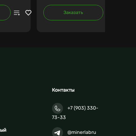
Заказать
Контакты
+7 (903) 330-
73-33
ный
@minerlabru