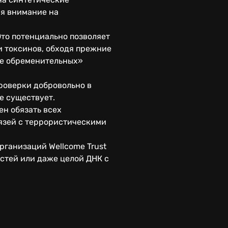
ся внимание на
Это потенциально позволяет
и токсинов, обходя прежние
ее обременительных»
проверки добровольно в
е существует.
ен обязать всех
вязей с террористическими
рганизаций Wellcome Trust
астей или даже целой ДНК с