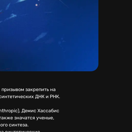
 с призывом закрепить на
синтетических ДНК и РНК.
thropic), Демис Хассабис
 также значатся ученые,
ого синтеза.
на синтетические