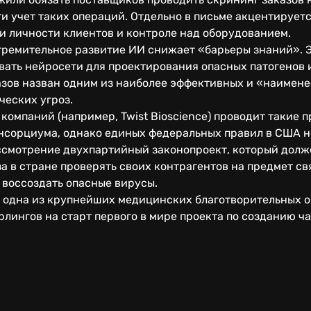
и учет таких операций. Отдельно в письме акцентирует
 личности клиентов и контроле над оборудованием.
стремительное развитие ИИ снижает «барьеры знаний». 
ать нейросети для проектирования опасных патогенов 
азов назван одним из наиболее эффективных и «наимен
ческих угроз.
 компаний (например, Twist Bioscience) проводит такие 
нсорциума, однако единых федеральных правил в США н
ассмотрение двухпартийный законопроект, который долж
а в стране проверять своих контрагентов на предмет с
 воссоздать опасные вирусы.
а одна из крупнейших медицинских благотворительных о
рлингов на старт первого в мире проекта по созданию ч