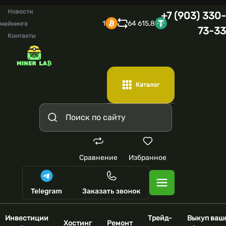
Новости
+7 (903) 330-
1
64 615,8
майнинга
73-33
Контакты
Каталог
Сравнение
Избранное
Инвестиции
Трейд-
Выкуп ваш
Хостинг
Ремонт