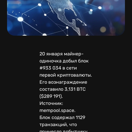
20 января майнер-
одиночка добыл блок
#933 034 в сети
первой криптовалюты.
Его вознаграждение
составило 3,131 BTC
($289 191).
Источник:
mempool.space.
Блок содержал 1129
транзакций, что
принесло добытчику