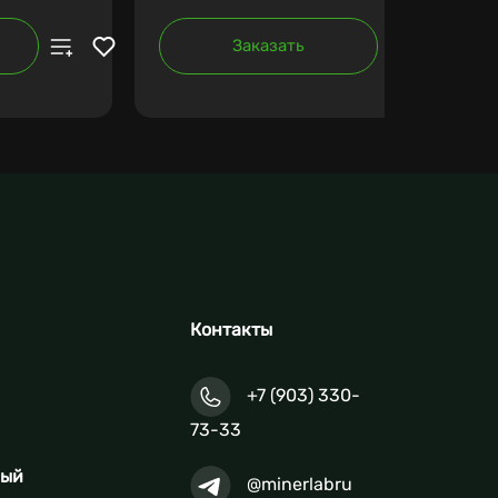
Заказать
Контакты
+7 (903) 330-
73-33
ный
@minerlabru