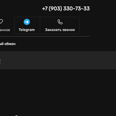
+7 (903) 330-73-33
анное
ый обмен
е