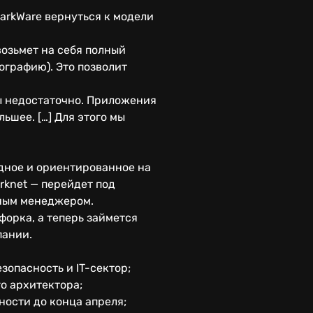
tarkWare вернуться к модели
возьмет на себя полный
ографию). Это позволит
ы недостаточно. Приложения
ьшее. […] Для этого мы
адное и ориентированное на
rknet — перейдет под
ьным менеджером.
орка, а теперь займется
пании.
опасность и IT-сектор;
о архитектора;
ности до конца апреля;