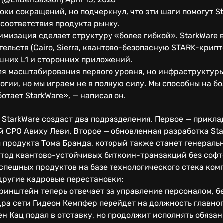
оки сокращений, но подчеркнул, что эти шаги помогут S
 соответствия продукта рынку.
имизация сделает структуру «более гибкой». StarkWare 
ельств (Cairo, Sierra, квантово-безопасную STARK-крипт
шних L1 и сторонних приложений.
ля масштабирования первого уровня, но инфраструктур
гии, но мы играем не в полную силу. Мы способны на бол
отает StarkWare», — написал он.
 StarkWare создаст два подразделения. Первое — прикл
 CPO Авиху Леви. Второе — обновленная разработка Sta
ы продукта Тома Бранда, который также станет генерал
тод квантово-устойчивых биткоин-транзакций без софтф
спешных продуктов на базе технологического стека ком
другие кадровые перестановки:
инштейн теперь отвечает за управление персоналом, без
ра сети Гидеон Кемпфер перейдет на должность главног
 Кац подал в отставку, но продолжит исполнять обязан