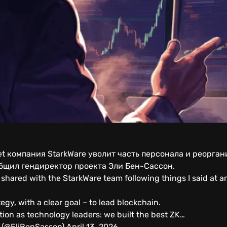
et компания StarkWare уволит часть персонала и реорган
общил гендиректор проекта Эли Бен-Сассон.
 shared with the StarkWare team following things I said at a
egy, with a clear goal – to lead blockchain.
tion as technology leaders: we built the best ZK…
o (@EliBenSasson) April 13, 2026