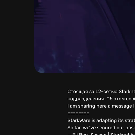
Стоящая за L2-сетью Starkn
подразделения. Об этом со
I am sharing here a message I
========
StarkWare is adapting its strat
So far, we’ve secured our posi
— Eli Ben-Sasson | Starknet.i