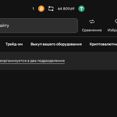
1
64 809,69
Сравнение
Избр
Трейд-ин
Выкуп вашего оборудования
Криптовалютн
реорганизуется в два подразделения