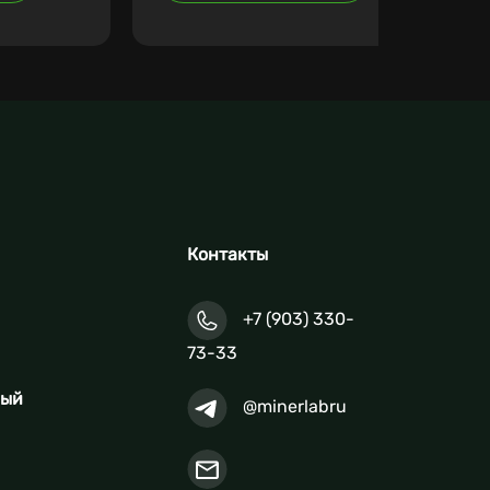
Контакты
+7 (903) 330-
73-33
ный
@minerlabru