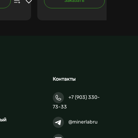
Заказать
Контакты
+7 (903) 330-
73-33
ный
@minerlabru