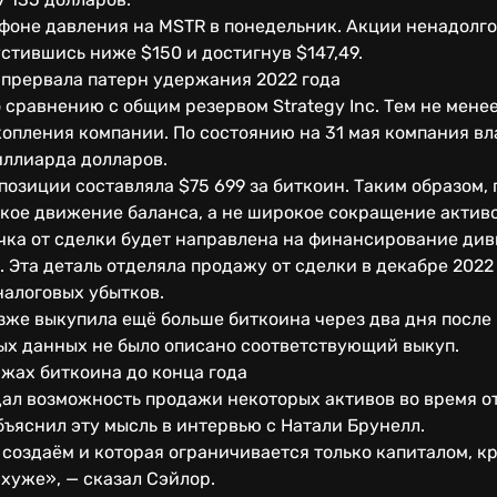
фоне давления на MSTR в понедельник. Акции ненадолго 
стившись ниже $150 и достигнув $147,49.
 прервала патерн удержания 2022 года
сравнению с общим резервом Strategy Inc. Тем не менее
опления компании. По состоянию на 31 мая компания вл
иллиарда долларов.
позиции составляла $75 699 за биткоин. Таким образом,
кое движение баланса, а не широкое сокращение активо
учка от сделки будет направлена на финансирование ди
Эта деталь отделяла продажу от сделки в декабре 2022 г
налоговых убытков.
зже выкупила ещё больше биткоина через два дня после
ых данных не было описано соответствующий выкуп.
жах биткоина до конца года
ал возможность продажи некоторых активов во время о
бъяснил эту мысль в интервью с Натали Брунелл.
создаём и которая ограничивается только капиталом, к
 хуже», — сказал Сэйлор.