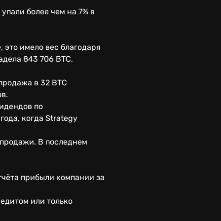
упали более чем на 7% в
, это имело вес благодаря
адела 843 706 BTC,
 продажа в 32 BTC
в.
видендов по
ода, когда Strategy
 продажи. В последнем
тчёта прибыли компании за
редитом или только