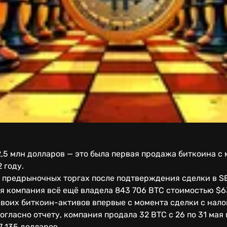
 2,5 млн долларов — это была первая продажа биткоина с
 году.
в предрыночных торгах после подтверждения сделки в S
ая компания всё ещё владела 843 706 BTC стоимостью $6
ь своих биткоин-активов впервые с момента сделки с нал
Согласно отчету, компания продала 32 BTC с 26 по 31 мая
7 135 долларов.