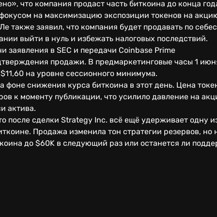
ено», что компания продаст часть биткоина до конца год
 фокусом на максимизацию экспозиции токенов на акци
е также заявил, что компания будет продавать по себес
ании выйти в нуль и избежать налоговых последствий.
чи заявления в SEC и передачи Coinbase Prime
дтверждения продажи. В предмаркетинговые часы 1 июн
в $11,60 на уровне сессионного минимума.
а фоне снижения курса биткоина в этот день. Цена токе
ров к моменту публикации, что усилило давление на ак
и актива.
то после сделки Strategy Inc. всё ещё удерживает одну 
ткоине. Продажа изменила тон стратегии резервов, но 
ткоина до $60K в следующий раз или останется ли подд