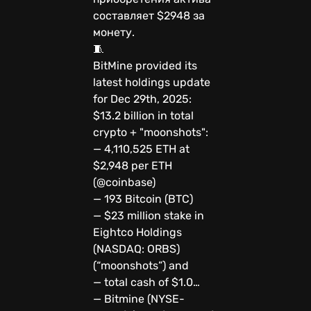
составляет $2948 за
монету.
🧵
BitMine provided its
latest holdings update
for Dec 29th, 2025:
$13.2 billion in total
crypto + "moonshots":
— 4,110,525 ETH at
$2,948 per ETH
(@coinbase)
— 193 Bitcoin (BTC)
— $23 million stake in
Eightco Holdings
(NASDAQ: ORBS)
(“moonshots”) and
— total cash of $1.0…
— Bitmine (NYSE-