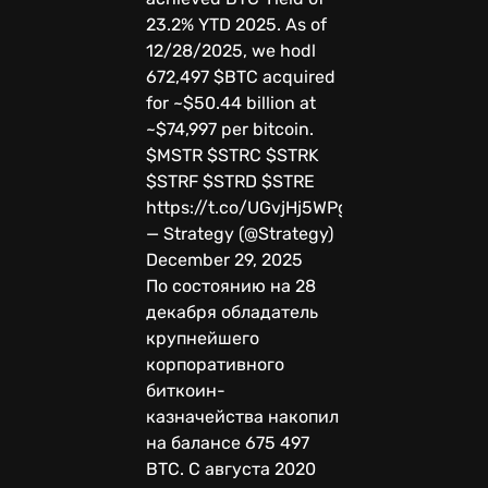
23.2% YTD 2025. As of
12/28/2025, we hodl
672,497 $BTC acquired
for ~$50.44 billion at
~$74,997 per bitcoin.
$MSTR $STRC $STRK
$STRF $STRD $STRE
https://t.co/UGvjHj5WPg
— Strategy (@Strategy)
December 29, 2025
По состоянию на 28
декабря обладатель
крупнейшего
корпоративного
биткоин-
казначейства накопил
на балансе 675 497
BTC. С августа 2020