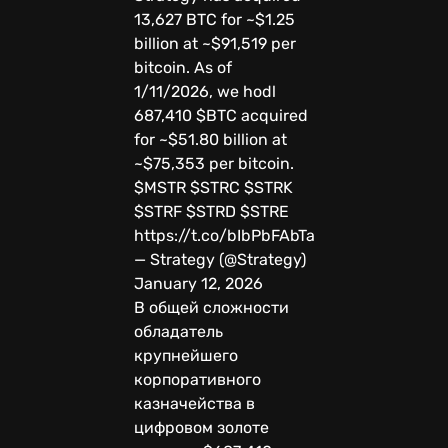
13,627 BTC for ~$1.25
billion at ~$91,519 per
bitcoin. As of
1/11/2026, we hodl
687,410 $BTC acquired
for ~$51.80 billion at
~$75,353 per bitcoin.
$MSTR $STRC $STRK
$STRF $STRD $STRE
https://t.co/bIbPbFAbTa
— Strategy (@Strategy)
January 12, 2026
В общей сложности
обладатель
крупнейшего
корпоративного
казначейства в
цифровом золоте