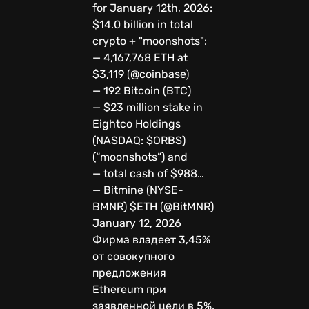
for January 12th, 2026:
$14.0 billion in total
crypto + "moonshots":
— 4,167,768 ETH at
$3,119 (@coinbase)
— 192 Bitcoin (BTC)
— $23 million stake in
Eightco Holdings
(NASDAQ: $ORBS)
(“moonshots”) and
— total cash of $988…
— Bitmine (NYSE-
BMNR) $ETH (@BitMNR)
January 12, 2026
Фирма владеет 3,45%
от совокупного
предложения
Ethereum при
заявленной цели в 5%.