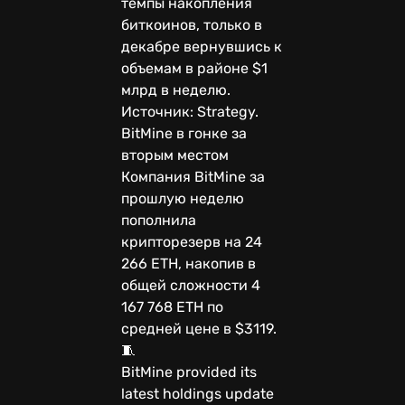
темпы накопления
биткоинов, только в
декабре вернувшись к
объемам в районе $1
млрд в неделю.
Источник: Strategy.
BitMine в гонке за
вторым местом
Компания BitMine за
прошлую неделю
пополнила
крипторезерв на 24
266 ETH, накопив в
общей сложности 4
167 768 ETH по
средней цене в $3119.
🧵
BitMine provided its
latest holdings update