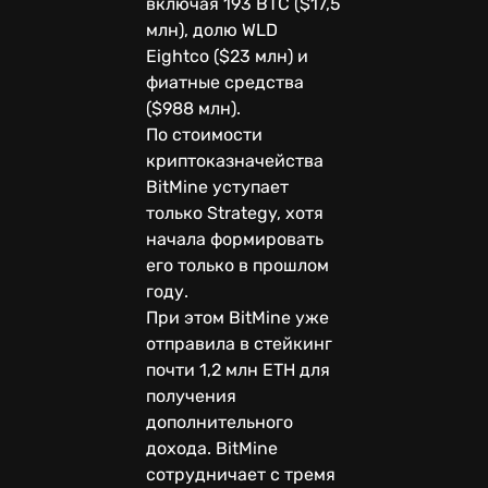
включая 193 BTC ($17,5
млн), долю WLD
Eightco ($23 млн) и
фиатные средства
($988 млн).
По стоимости
криптоказначейства
BitMine уступает
только Strategy, хотя
начала формировать
его только в прошлом
году.
При этом BitMine уже
отправила в стейкинг
почти 1,2 млн ETH для
получения
дополнительного
дохода. BitMine
сотрудничает с тремя