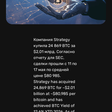
Компания Strategy
купила 24 869 BTC за
$2,01 млрд. Согласно
отчету для SEC,
сделки прошли с 11 по
17 мая по средней
цене $80 985.
Strategy has acquired
24,869 BTC for ~$2.01
billion at ~$80,985 per
bitcoin and has
achieved BTC Yield of
12.6% YTD 2026. As of