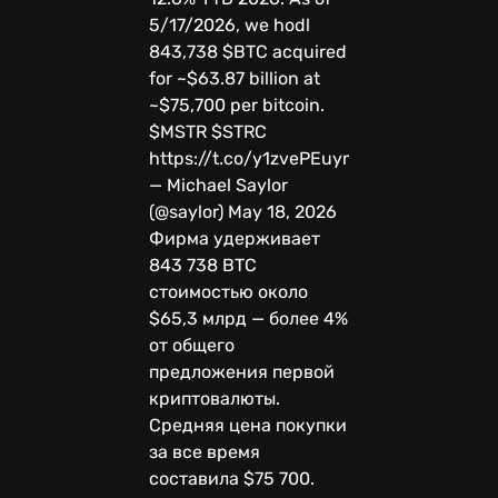
5/17/2026, we hodl
843,738 $BTC acquired
for ~$63.87 billion at
~$75,700 per bitcoin.
$MSTR $STRC
https://t.co/y1zvePEuym
— Michael Saylor
(@saylor) May 18, 2026
Фирма удерживает
843 738 BTC
стоимостью около
$65,3 млрд — более 4%
от общего
предложения первой
криптовалюты.
Средняя цена покупки
за все время
составила $75 700.