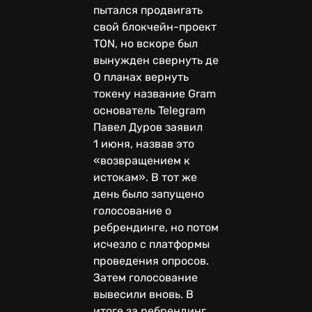
пытался продвигать
свой блокчейн-проект
TON, но вскоре был
вынужден свернуть деятельность.
О планах вернуть
токену название Gram
основатель Telegram
Павел Дуров заявил
1 июня, назвав это
«возвращением к
истокам». В тот же
день было запущено
голосование о
ребрендинге, но потом
исчезло с платформы
проведения опросов.
Затем голосование
вывесили вновь. В
итоге за ребрендинг