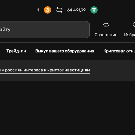
1
64 491,99
Сравнение
Избр
Трейд-ин
Выкуп вашего оборудования
Криптовалютн
и у россиян интереса к криптоинвестициям