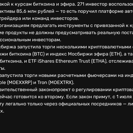
кой к курсам биткоина и эфира. 271 инвестор воспольз
ктивы 85,6 млн рублей — то есть поручил платформе ав
трейдера или команд инвесторов.
ганизациям предлагать инструменты с привязанной к 
кие продукты не должны предусматривать реальную пост
ессиональным инвесторам.
сбиржа запустила торги несколькими криптовалютными
и биткоина (BTC) и индекс Мосбиржи эфира (ETH), а такж
биткоина, и ETF iShares Ethereum Trust (ETHA), отслежи
ты.
 запустила торги новыми расчетными фьючерсами на ин
ple (MOEXXRP) и Tron (MOEXTRX).
вительственный законопроект о регулировании криптов
ейчас готовится ко второму. Если закон примут, с 1 июля
ту легально только через официальных посредников — л
х.