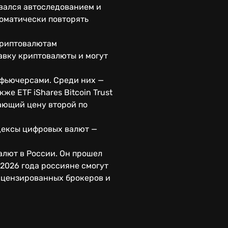
овался автоследованием и
томатически повторять
криптовалютам
авку криптовалюты и могут
 фьючерсами. Среди них —
е ETF iShares Bitcoin Trust
вающий цену второй по
дексы цифровых валют —
алют в России. Он прошел
 2026 года россияне смогут
ицензированных брокеров и