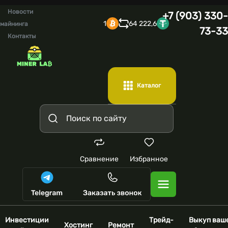
Новости
+7 (903) 330-
1
64 222,6
майнинга
73-33
Контакты
Каталог
Сравнение
Избранное
Инвестиции
Трейд-
Выкуп ваш
Хостинг
Ремонт