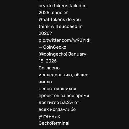
crypto tokens failed in
2025 alone ☠️
What tokens do you
think will succeed in
2026?
pic.twitter.com/w90YIdNuf9
— CoinGecko
(@coingecko) January
15, 2026
Согласно
исследованию, общее
число
несостоявшихся
проектов за все время
достигло 53,2% от
всех когда-либо
учтенных
GeckoTerminal