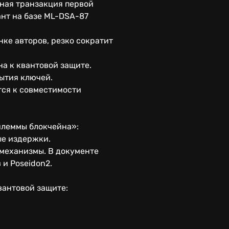
ная транзакция первой
ант на базе ML-DSA-87
ке авторов, резко сократит
а к квантовой защите.
ытия ключей.
тся к совместимости
илеммы блокчейна»:
ые издержки.
-механизмы. В документе
 и Poseidon2.
вантовой защите: