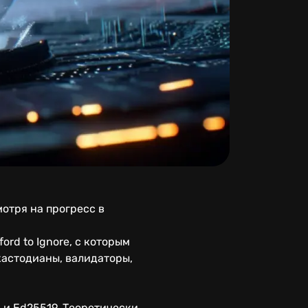
отря на прогресс в
ord to Ignore, с которым
кастодианы, валидаторы,
 и Ed25519. Теоретически