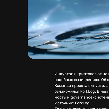
Индустрия криптовалют не г
подобных вычислениях. Об э
Команда проекта выпустила и
ознакомился ForkLog. В нем
мосты и governance-систем
Источник: ForkLog.
Большая часть рынка до сих