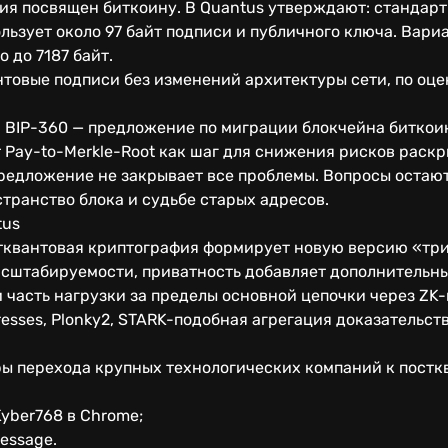
ия посвящен биткоину. В Quantus утверждают: стандарт
ьзует около 97 байт подписи и публичного ключа. Вари
 до 7187 байт.
товые подписи без изменений архитектуры сети, по оцен
 BIP-360 — предложение по миграции блокчейна биткоин
Pay-to-Merkle-Root как шаг для снижения рисков раскр
предложение не закрывает все проблемы. Вопросы остаю
странство блока и судьбе старых адресов.
tus
стквантовая криптография формирует новую версию «тр
асштабируемости, приватность добавляет дополнительн
 часть нагрузки за пределы основной цепочки через ZK
sses, Plonky2, STARK-подобная агрегация доказательств
ры перехода крупных технологических компаний к постк
yber768 в Chrome;
essage.