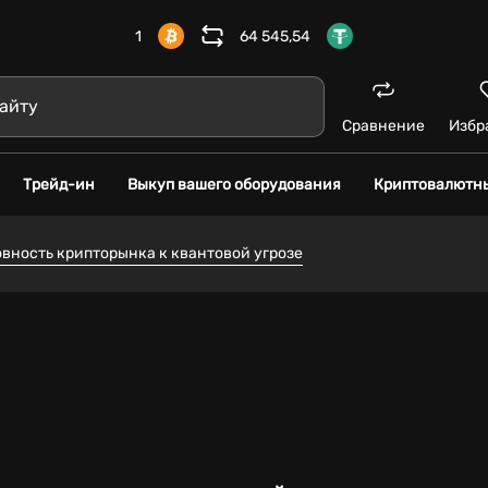
1
64 545,54
Сравнение
Избр
Трейд-ин
Выкуп вашего оборудования
Криптовалютн
овность крипторынка к квантовой угрозе