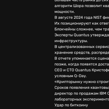
алгоритм Шора позволит кв
мощности.
В августе 2024 года NIST 
Их позиционируют как ответ
Блокчейны сложнее, чем тр
Эксперты Quantus утверждаю
инфраструктуры.
В централизованных сервис
хранение средств, распреде
В отчете упоминается сцена
позже, когда появятся дос
CEO и CTO Quantus Кристофе
условным Q-Day.
«Крипторынку нужно строить
Сроков появления квантовых
директор по продажам IBM 
лабораторных эксперименто
Удар по биткоину