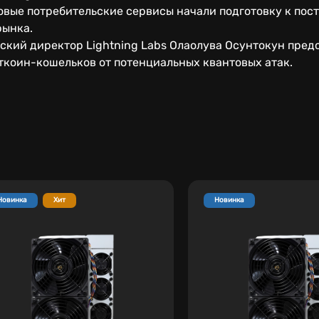
овые потребительские сервисы начали подготовку к пос
рынка.
ский директор Lightning Labs Олаолува Осунтокун пред
ткоин-кошельков от потенциальных квантовых атак.
Новинка
Хит
Новинка