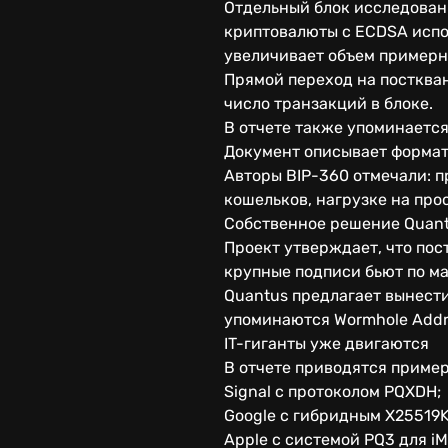
Отдельный блок исследован
криптовалюты с ECDSA испол
увеличивает объем примерно
Прямой переход на посткван
число транзакций в блоке.
В отчете также упоминается
Документ описывает формат 
Авторы BIP-360 отмечали: 
кошельков, нагрузке на про
Собственное решение Quan
Проект утверждает, что по
крупные подписи бьют по м
Quantus предлагает вынести
упоминаются Wormhole Addre
IT-гиганты уже двигаются
В отчете приводятся приме
Signal с протоколом PQXDH;
Google с гибридным X25519K
Apple с системой PQ3 для iM