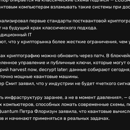
антовым компьютерам взламывать такие системы при до
финализировал первые стандарты постквантовой криптог
 на будущий крах классического подхода.
адиционный IT
т, что у крипторынка более жесткие ограничения, чем у
ах криптографию можно обновить через патч. В блокчей
ленное управление и публичные ключи, которые могут ос
рий harvest now, decrypt later: данные собирают сегодн
таточно мощные квантовые машины.
р Смит заявил, что у индустрии не будет «четкого сигн
 инфраструктуру заранее, а не в момент давления», — с
 компьютеров, способных ломать современные схемы, по
Quantum Петра Флоризун заявила, что квантовые вычисл
в и начинают применяться в реальных задачах.