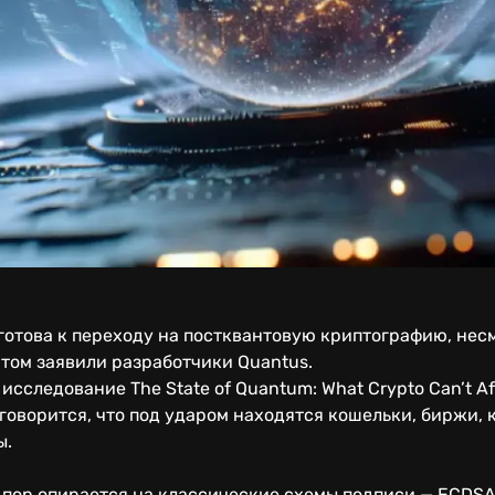
отова к переходу на постквантовую криптографию, несм
том заявили разработчики Quantus.
сследование The State of Quantum: What Crypto Can’t Aff
 говорится, что под ударом находятся кошельки, биржи, 
ы.
 пор опирается на классические схемы подписи — ECDSA