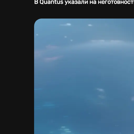
В Quantus указали на неготовност