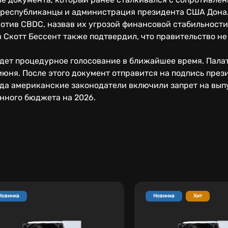
республиканцы и администрация президента США Донал
ротив CBDC, назвав их угрозой финансовой стабильност
Скотт Бессент также подтвердил, что правительство не
едет процедурное голосование в ближайшее время. Пала
июня. После этого документ отправится на подпись през
года американские законодатели включили запрет на вы
нного бюджета на 2026.
Новинка
Новинка
Хит