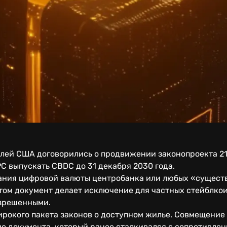
лей США договорились о продвижении законопроекта 21s
С выпускать CBDC до 31 декабря 2030 года.
ания цифровой валюты центробанка или любых «сущест
том документ делает исключение для частных стейблкои
азрешенными.
ирокого пакета законов о доступном жилье. Совмещение
е документа, который ранее сталкивался с сопротивлен