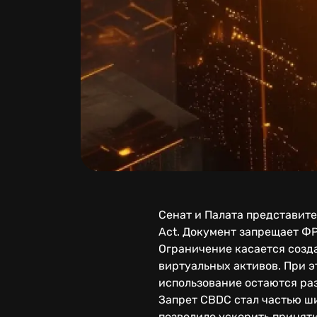
Сенат и Палата представите
Act. Документ запрещает ФР
Ограничение касается созд
виртуальных активов. При э
использование остаются р
Запрет CBDC стал частью ш
позволило ускорить приняти