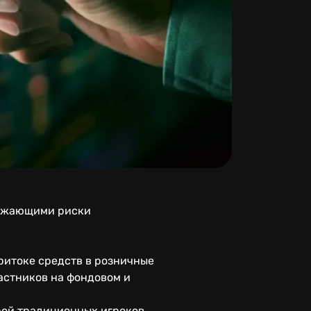
снижающими риски
ритоке средств в розничные
астников на фондовом и
трой традиционных игроков