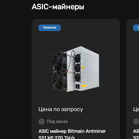
ASIC-майнеры
Новинка
Цена по запросу
Ц
Под заказ
ASIC майнер Bitmain Antminer
AS
S21 XP 270 TH/s
S2