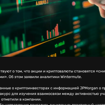
ствуют о том, что акции и криптовалюты становятся «
и». Об этом заявили аналитики Wintermute.
анные о криптоинвесторах с информацией JPMorgan о п
ракурс для изучения взаимосвязи между активностью уч
 отметили в компании.
 оба направления двигались синхронно: позитивный нас