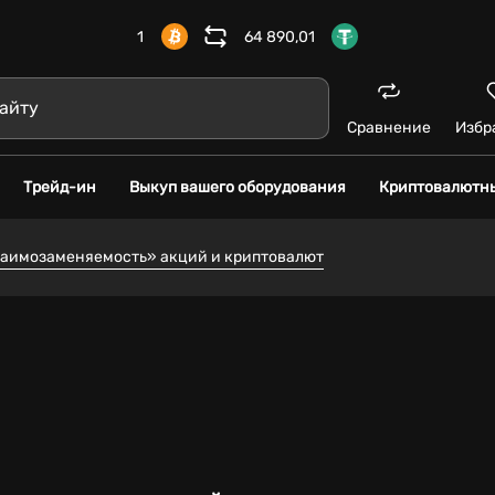
1
64 890,01
Сравнение
Избр
Трейд-ин
Выкуп вашего оборудования
Криптовалютн
взаимозаменяемость» акций и криптовалют