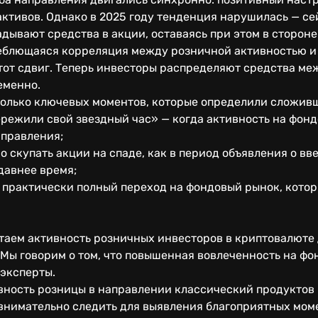
активов. Однако в 2025 году тенденция нарушилась — с
дывают средства в акции, оставаясь при этом в стороне
еблющаяся корреляция между розничной активностью и
от сдвиг. Теперь инвесторы распределяют средства меж
еменно.
колько ключевых моментов, которые определили сложив
режили свой звездный час» — когда активность на фонд
аправления;
 скупать акции на спаде, как в период объявления о в
едавнее время;
л практически полный переход на фондовый рынок, кото
таем активность розничных инвесторов в криптовалюте 
 Мы говорим о том, что повышенная вовлеченность на ф
 эксперты.
вность розницы в направлении классический продуктов 
внимательно следить для выявления благоприятных моме