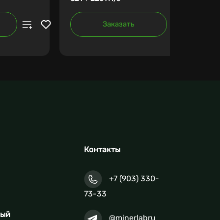
Заказать
Контакты
+7 (903) 330-
73-33
ный
@minerlabru