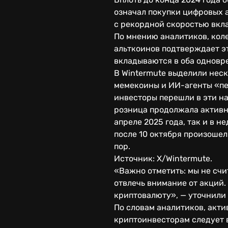
означал покупки цифровых 
с рекордной скоростью вкла
По мнению аналитиков, кол
альткоинов подтверждает эт
вкладываются в оба одновр
В Wintermute выделили нес
мемекоины и ИИ-агенты «пе
инвесторы перешли в эти н
розница продолжала активно
апреле 2025 года, так и в н
после 10 октября произоше
пор.
Источник: X/Wintermute.
«Важно отметить: мы не счи
отвлечь внимание от акций.
криптовалюту», — уточнили
По словам аналитиков, акти
криптоинвесторам следует 