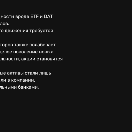
ности вроде ETF и DAT
лов.
го движения требуется
торов также ослабевает.
целое поколение новых
ильности, акции становятся
ые активы стали лишь
или в компании.
альными банками,