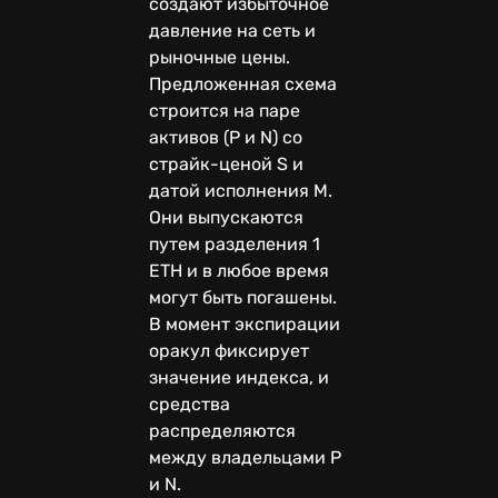
создают избыточное
давление на сеть и
рыночные цены.
Предложенная схема
строится на паре
активов (P и N) со
страйк-ценой S и
датой исполнения M.
Они выпускаются
путем разделения 1
ETH и в любое время
могут быть погашены.
В момент экспирации
оракул фиксирует
значение индекса, и
средства
распределяются
между владельцами P
и N.