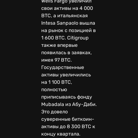
Wells Fargo увеличил
свои активы на 4 000
BTC, а итальянская
Intesa Sanpaolo вышла
на рынок с позицией в
1 600 BTC. Citigroup
также впервые
появилась в заявках,
имея 97 BTC.
Государственные
активы увеличились
на 1 100 BTC,
полностью
приписываясь фонду
Mubadala из Абу-Даби.
Это довело
суверенные биткоин-
активы до 8 300 BTC к
концу квартала.