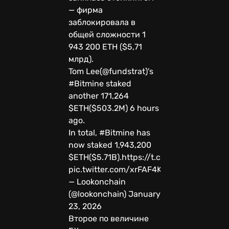
— фирма
заблокировала в
общей сложности 1
943 200 ETH ($5,71
млрд).
Tom Lee(@fundstrat)'s
#Bitmine staked
another 171,264
$ETH($503.2M) 6 hours
ago.
In total, #Bitmine has
now staked 1,943,200
$ETH($5.71B).https://t.co/P684j5YQaG
pic.twitter.com/xrFAF4KKau
— Lookonchain
(@lookonchain) January
23, 2026
Второе по величине