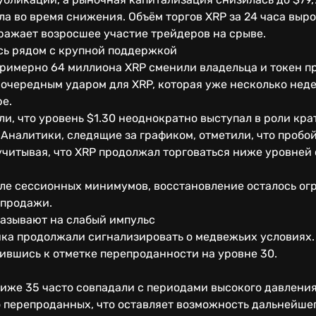
ла во время снижения. Объём торгов XRP за 24 часа выро
ражает возросшее участие трейдеров на срыве.
сь рядом с крупной поддержкой
примерно 64 миллиона XRP сменили владельца и токен 
л очередным ударом для XRP, которая уже несколько неде
е.
и, что уровень $1.30 неоднократно выступал в роли кр
Аналитики, следящие за графиком, отметили, что пробо
учитывая, что XRP продолжал торговаться ниже уровней
сле сессионных минимумов, восстановление осталось о
продажи.
азывают на слабый импульс
ка продолжали сигнализировать о медвежьих условиях.
зившись к отметке перепроданности на уровне 30.
ниже 35 часто совпадали с периодами высокого давлени
о перепроданных, что оставляет возможность дальнейше