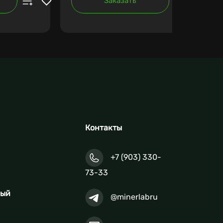
Заказать
Контакты
+7 (903) 330-
73-33
ный
@minerlabru