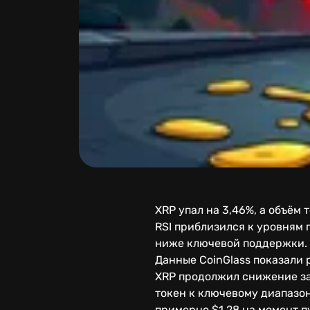
XRP упал на 3,46%, а объём
RSI приблизился к уровням 
ниже ключевой поддержки.
Данные CoinGlass показали 
XRP продолжил снижение за
токен к ключевому диапазон
примерно $1,28 на момент п