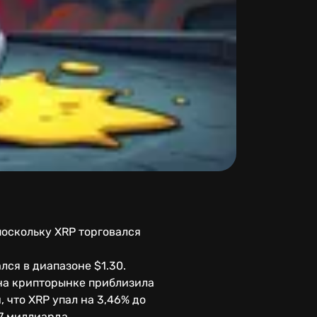
поскольку XRP торговался
лся в диапазоне $1.30.
 на крипторынке приблизила
 что XRP упал на 3,46% до
7 миллиарда.