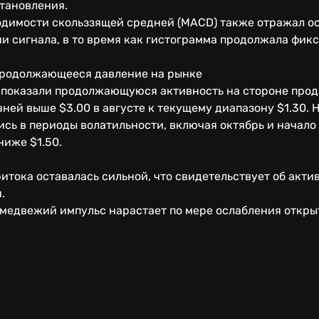
становления.
димости скольззящей средней (MACD) также отражал ос
и сигнала, в то время как гистограмма продолжала фик
продолжающееся давление на рынке
s показали продолжающуюся активность на стороне прод
ней выше $3.00 в августе к текущему диапазону $1.30. 
сь в периоды волатильности, включая октябрь и начало 
ниже $1.50.
ритока оставалась сильной, что свидетельствует об акти
.
 медвежий импульс нарастает по мере ослабления откры