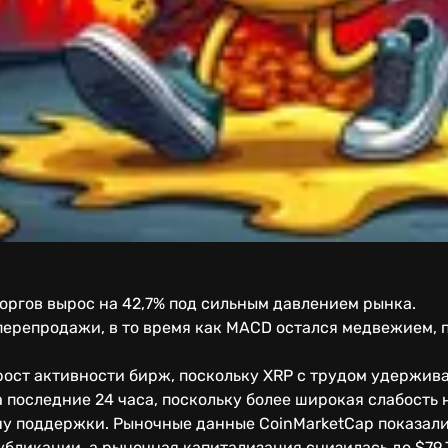
 торгов вырос на 42,7% под сильным давлением рынка.
перепродажи, в то время как MACD остался медвежием, 
рост активности бирж, поскольку XRP с трудом удержива
 последние 24 часа, поскольку более широкая слабость
у поддержки. Рыночные данные CoinMarketCap показали,
убликации, а рыночная капитализация снизилась до $79,