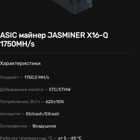
ASIC майнер JASMINER X16-Q
1750MH/s
Характеристики
Хэшрейт —
1750,0 MH/s
Добываемая монета —
ETC/ETHW
Потребление, Вт/ч —
620±10%
Алгоритм —
Etchash/Ethash
Охлаждение —
Воздушное
Рабочая температура, °С —
от 5 – 40 °С