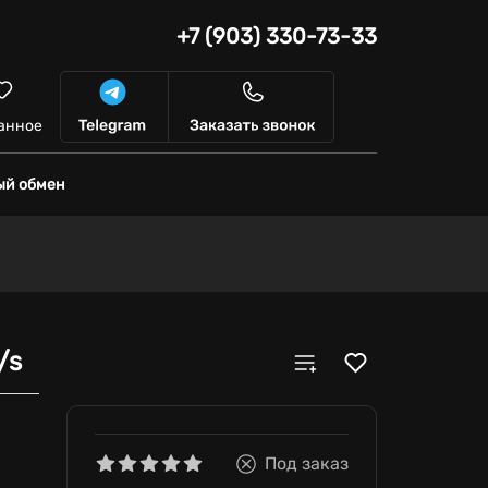
+7 (903) 330-73-33
анное
ый обмен
/s
Под заказ